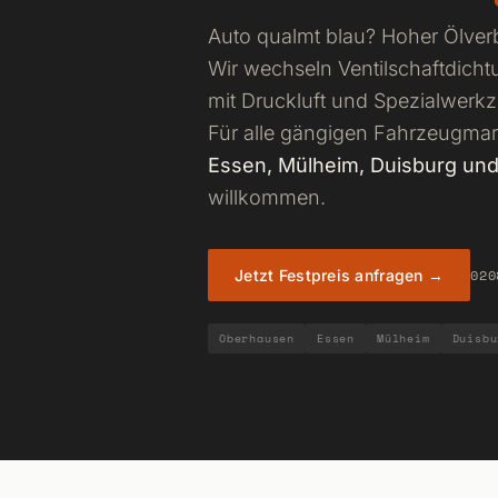
Auto qualmt blau? Hoher Ölver
Wir wechseln Ventilschaftdich
mit Druckluft und Spezialwerk
Für alle gängigen Fahrzeugma
Essen, Mülheim, Duisburg un
willkommen.
020
Jetzt Festpreis anfragen →
Oberhausen
Essen
Mülheim
Duisbu