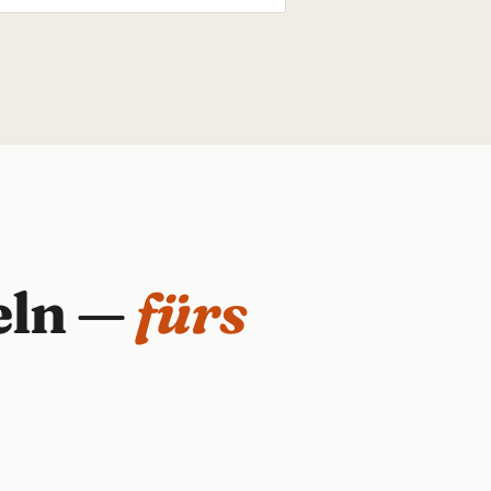
eln —
fürs