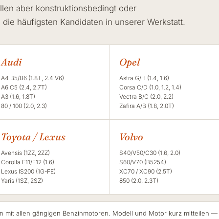
llen aber konstruktionsbedingt oder
d die häufigsten Kandidaten in unserer Werkstatt.
Audi
Opel
A4 B5/B6 (1.8T, 2.4 V6)
Astra G/H (1.4, 1.6)
A6 C5 (2.4, 2.7T)
Corsa C/D (1.0, 1.2, 1.4)
A3 (1.6, 1.8T)
Vectra B/C (2.0, 2.2)
80 / 100 (2.0, 2.3)
Zafira A/B (1.8, 2.0T)
Toyota / Lexus
Volvo
Avensis (1ZZ, 2ZZ)
S40/V50/C30 (1.6, 2.0)
Corolla E11/E12 (1.6)
S60/V70 (B5254)
Lexus IS200 (1G-FE)
XC70 / XC90 (2.5T)
Yaris (1SZ, 2SZ)
850 (2.0, 2.3T)
en mit allen gängigen Benzinmotoren. Modell und Motor kurz mitteilen —