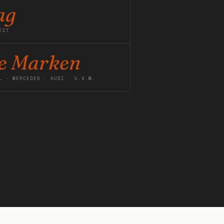
ag
EIT
le Marken
L · MERCEDES · AUDI · U.V.M.