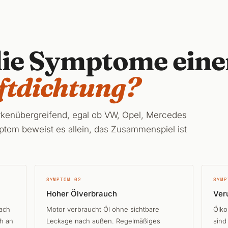
die Symptome ein
ftdichtung?
rkenübergreifend, egal ob VW, Opel, Mercedes
ptom beweist es allein, das Zusammenspiel ist
SYMPTOM 02
SYMP
Hoher Ölverbrauch
Ver
nach
Motor verbraucht Öl ohne sichtbare
Ölko
ch an
Leckage nach außen. Regelmäßiges
sind