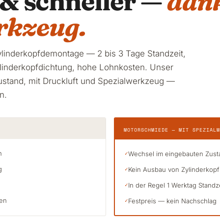
 & schneller —
dan
rkzeug.
ylinderkopfdemontage — 2 bis 3 Tage Standzeit,
inderkopfdichtung, hohe Lohnkosten. Unser
stand, mit Druckluft und Spezialwerkzeug —
n.
MOTORSCHMIEDE — MIT SPEZIALW
n
✓
Wechsel im eingebauten Zusta
g
✓
Kein Ausbau von Zylinderkopf
✓
In der Regel 1 Werktag Standz
ten
✓
Festpreis — kein Nachschlag