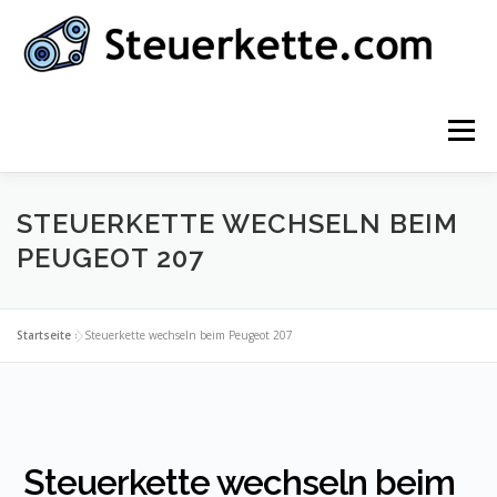
Zum
Inhalt
springen
Menü
STARTSEITE
INFOS ZUR STEUERKETTE
STEUERKETTE WECHSELN BEIM
PEUGEOT 207
AUTOMARKEN
KONTAKT
DEUTSCH
Startseite
»
Steuerkette wechseln beim Peugeot 207
Deutsch
English
Nederlands
Steuerkette wechseln beim