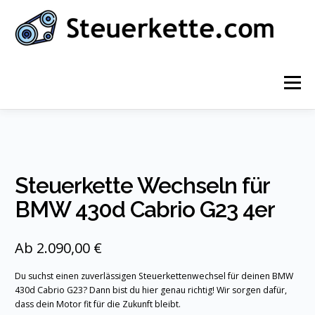
Zum
Inhalt
springen
Menü
STARTSEITE
INFOS ZUR STEUERKETTE
Steuerkette Wechseln für
AUTOMARKEN
KONTAKT
DEUTSCH
BMW 430d Cabrio G23 4er
Deutsch
Ab 2.090,00 €
English
Du suchst einen zuverlässigen Steuerkettenwechsel für deinen BMW
430d Cabrio G23? Dann bist du hier genau richtig! Wir sorgen dafür,
Nederlands
dass dein Motor fit für die Zukunft bleibt.