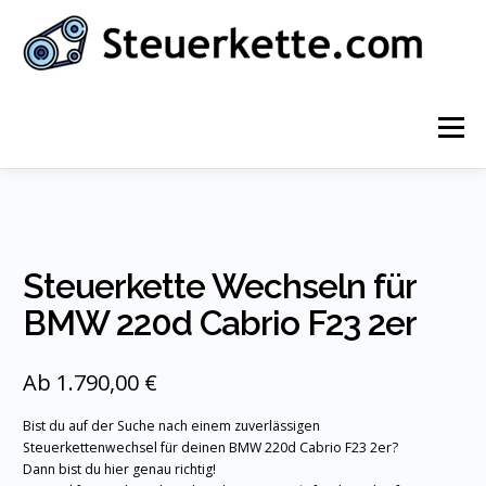
Zum
Inhalt
springen
Menü
STARTSEITE
INFOS ZUR STEUERKETTE
Steuerkette Wechseln für
AUTOMARKEN
KONTAKT
DEUTSCH
BMW 220d Cabrio F23 2er
Deutsch
Ab 1.790,00 €
English
Bist du auf der Suche nach einem zuverlässigen
Steuerkettenwechsel für deinen BMW 220d Cabrio F23 2er?
Nederlands
Dann bist du hier genau richtig!