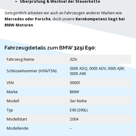
Überprüfung & Wechsel der Steuerkette
Gelegentlich arbeiten wir auch an Fahrzeugen anderer Marken wie
Mercedes oder Porsche
, doch unsere
Kernkompetenz liegt bei
BMW-Motoren
.
Fahrzeugdetails zum BMW
325i E90
:
Fahrzeug Name
325i
0005 ADQ, 0005 ADV, 0005 AJW,
Schlüsselnummer (HSN/TSN)
0005 AWI
VSN
00001
Marke
BMW
Modell
3er Reihe
Typ
E90 (390L)
Modellstart
2004
Modellende
–