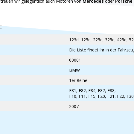
treuen wir gelegentlich auch Motoren von
Mercedes
oder
Porsche
:
123d, 125d, 225d, 325d, 425d, 52
Die Liste findet ihr in der Fahrz
00001
BMW
1er Reihe
E81, E82, E84, E87, E88,
F10, F11, F15, F20, F21, F22, F30
2007
–