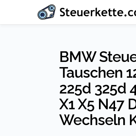
Zum
Inhalt
springen
BMW Steue
Tauschen 1
225d 325d 
X1 X5 N47 
Wechseln 