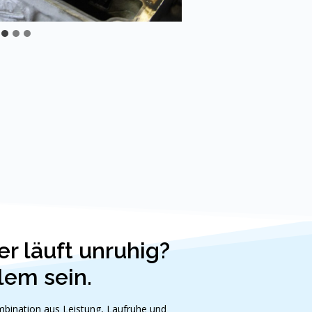
 läuft unruhig?
lem sein.
mbination aus Leistung, Laufruhe und