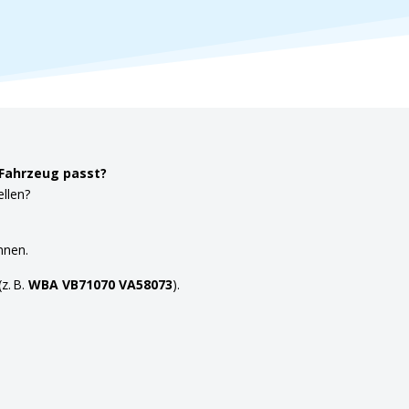
 Fahrzeug passt?
ellen?
nnen.
z. B.
WBA VB71070 VA58073
).