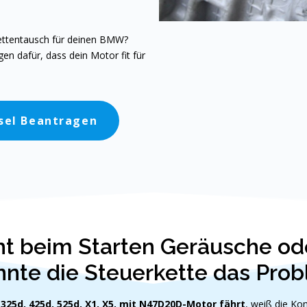
kettentausch für deinen BMW?
gen dafür, dass dein Motor fit für
sel Beantragen
 beim Starten Geräusche oder
nte die Steuerkette das Prob
 325d, 425d, 525d, X1, X5
,
mit N47D20D-Motor fährt
, weiß die Ko